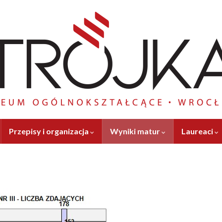
Przepisy i organizacja
Wyniki matur
Laureaci