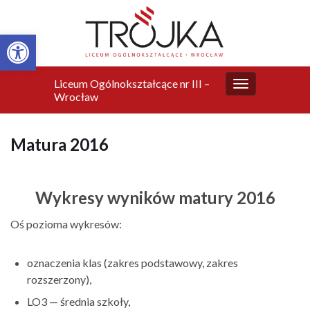
Otwórz pasek narzędzi
Liceum Ogólnokształcące nr III –
Przełącz
Wrocław
nawigację
Matura 2016
Wykresy wyników matury 2016
Oś pozioma wykresów:
oznaczenia klas (zakres podstawowy, zakres
rozszerzony),
LO3 — średnia szkoły,