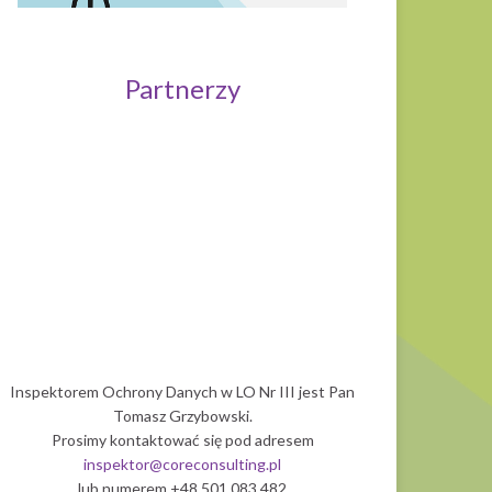
Partnerzy
Uniwersytet 
Politechnika Wrocławska
Inspektorem Ochrony Danych w LO Nr III jest Pan
Tomasz Grzybowski.
Prosimy kontaktować się pod adresem
inspektor@coreconsulting.pl
lub numerem +48 501 083 482