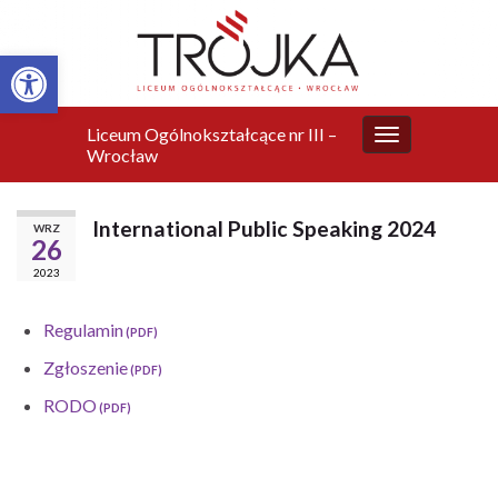
Otwórz pasek narzędzi
Liceum Ogólnokształcące nr III –
Przełącz
Wrocław
nawigację
International Public Speaking 2024
WRZ
26
2023
Regulamin
Zgłoszenie
RODO