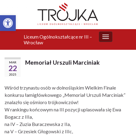
Otwórz pasek narzędzi
Liceum Ogólnokształcące nr III –
Przełącz
Wrocław
nawigację
Memoriał Urszuli Marciniak
MAR
22
2025
Wśród trzynastu osób w dolnośląskim Wielkim Finale
konkursu łamigłówkowego „Memoriał Urszuli Marciniak”
znalazło się ośmioro trójkowiczów!
W rankingu końcowym na III pozycji uplasowała się Ewa
Bogacz z IIIa,
na IV – Zuzia Buraczewska z IIa,
na V – Grzesiek Głogowski z IIIc,