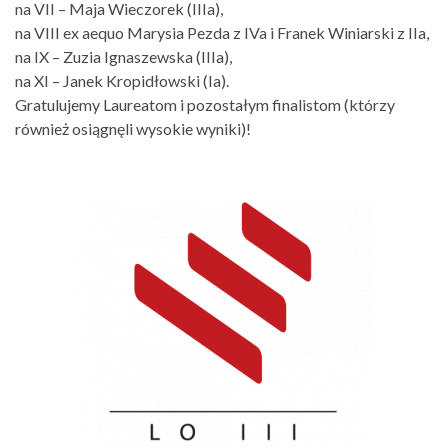
na VII – Maja Wieczorek (IIIa),
na VIII ex aequo Marysia Pezda z IVa i Franek Winiarski z IIa,
na IX – Zuzia Ignaszewska (IIIa),
na XI – Janek Kropidłowski (Ia).
Gratulujemy Laureatom i pozostałym finalistom (którzy
również osiągnęli wysokie wyniki)!