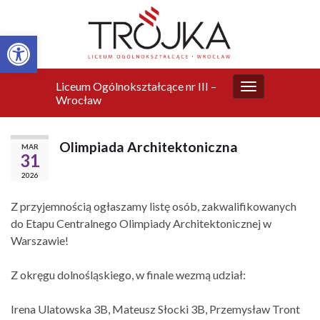
Otwórz pasek narzędzi
Liceum Ogólnokształcące nr III –
Przełącz
Wrocław
nawigację
Olimpiada Architektoniczna
MAR
31
2026
Z przyjemnością ogłaszamy listę osób, zakwalifikowanych
do Etapu Centralnego Olimpiady Architektonicznej w
Warszawie!
Z okręgu dolnośląskiego, w finale wezmą udział:
Irena Ulatowska 3B, Mateusz Słocki 3B, Przemysław Tront