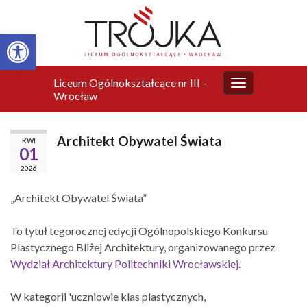
Otwórz pasek narzędzi
Liceum Ogólnokształcące nr III –
Przełącz
Wrocław
nawigację
Architekt Obywatel Świata
KWI
01
2026
„Architekt Obywatel Świata”
To tytuł tegorocznej edycji Ogólnopolskiego Konkursu
Plastycznego Bliżej Architektury, organizowanego przez
Wydział Architektury Politechniki Wrocławskiej
.
W kategorii 'uczniowie klas plastycznych,