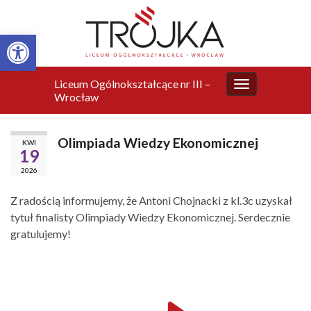
Otwórz pasek narzędzi
Liceum Ogólnokształcące nr III –
Przełącz
Wrocław
nawigację
Olimpiada Wiedzy Ekonomicznej
KWI
19
2026
Z radością informujemy, że Antoni Chojnacki z kl.3c uzyskał
tytuł finalisty Olimpiady Wiedzy Ekonomicznej. Serdecznie
gratulujemy!