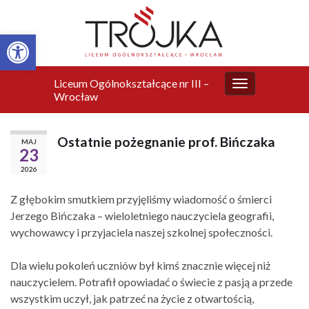
Otwórz pasek narzędzi
Liceum Ogólnokształcące nr III –
Przełącz
Wrocław
nawigację
Ostatnie pożegnanie prof. Bińczaka
MAJ
23
2026
Z głębokim smutkiem przyjęliśmy wiadomość o śmierci
Jerzego Bińczaka – wieloletniego nauczyciela geografii,
wychowawcy i przyjaciela naszej szkolnej społeczności.
Dla wielu pokoleń uczniów był kimś znacznie więcej niż
nauczycielem. Potrafił opowiadać o świecie z pasją a przede
wszystkim uczył, jak patrzeć na życie z otwartością,